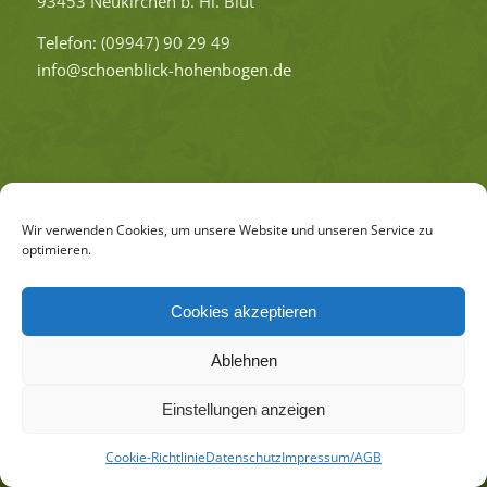
93453 Neu­kir­chen b. Hl. Blut
Te­le­fon: (09947) 90 29 49
info@​schoenblick-​hohenbogen.​de
Wir verwenden Cookies, um unsere Website und unseren Service zu
optimieren.
Haus Schön­blick am Ho­hen­bo­gen
Cookies akzeptieren
Im­pres­sum/AGB
Da­ten­schutz
Coo­kie-Richt­li­nie (EU)
Ablehnen
Einstellungen anzeigen
Cookie-Richtlinie
Datenschutz
Impressum/AGB