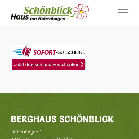
BERG­HAUS SCHÖN­BLICK
Ho­hen­bo­gen 1