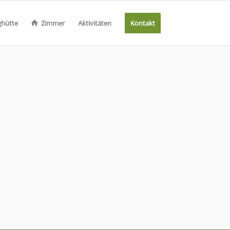
­hüt­te
Zim­mer
Ak­ti­vi­tä­ten
Kon­takt