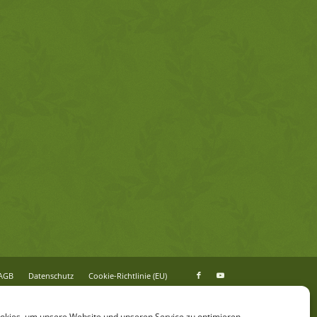
/AGB
Da­ten­schutz
Coo­kie-Richt­li­nie (EU)
kies, um unsere Website und unseren Service zu optimieren.