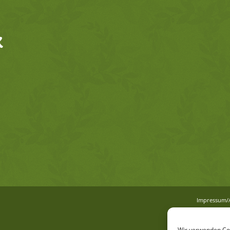
K
Im­pres­sum
Wir verwenden Coo