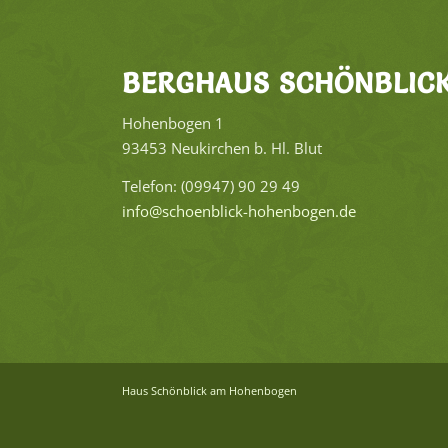
BERG­HAUS SCHÖN­BLIC
Ho­hen­bo­gen 1
93453 Neu­kir­chen b. Hl. Blut
Te­le­fon: (09947) 90 29 49
info@​schoenblick-​hohenbogen.​de
Haus Schön­blick am Ho­hen­bo­gen