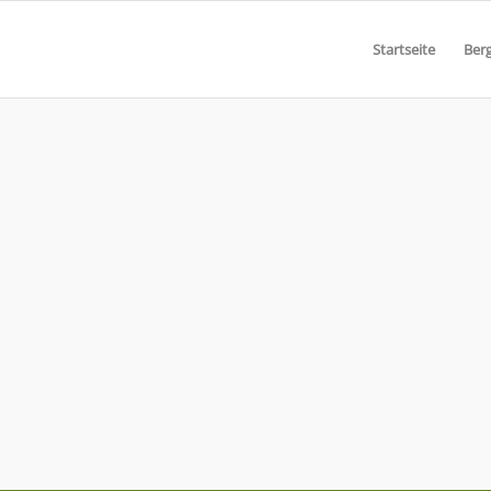
Start­sei­te
Berg