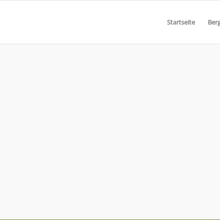
Start­sei­te
Berg