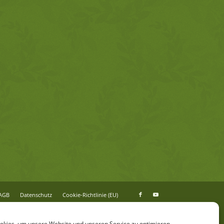
/AGB
Da­ten­schutz
Coo­kie-Richt­li­nie (EU)
kies, um unsere Website und unseren Service zu optimieren.