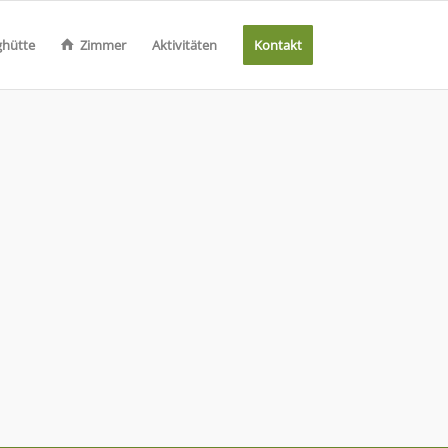
­hüt­te
Zim­mer
Ak­ti­vi­tä­ten
Kon­takt