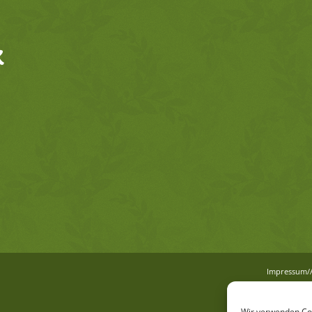
K
Im­pres­sum
Wir verwenden Coo