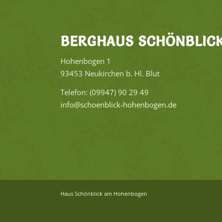
BERG­HAUS SCHÖN­BLIC
Ho­hen­bo­gen 1
93453 Neu­kir­chen b. Hl. Blut
Te­le­fon: (09947) 90 29 49
info@​schoenblick-​hohenbogen.​de
Haus Schön­blick am Ho­hen­bo­gen