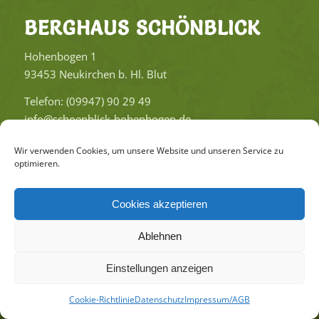
BERG­HAUS SCHÖN­BLICK
Ho­hen­bo­gen 1
93453 Neu­kir­chen b. Hl. Blut
Te­le­fon: (09947) 90 29 49
info@​schoenblick-​hohenbogen.​de
Wir verwenden Cookies, um unsere Website und unseren Service zu
optimieren.
Cookies akzeptieren
Ablehnen
Haus Schön­blick am Ho­hen­bo­gen
Einstellungen anzeigen
Im­pres­sum/AGB
Da­ten­schutz
Coo­kie-Richt­li­nie (EU)
Cookie-Richtlinie
Datenschutz
Impressum/AGB