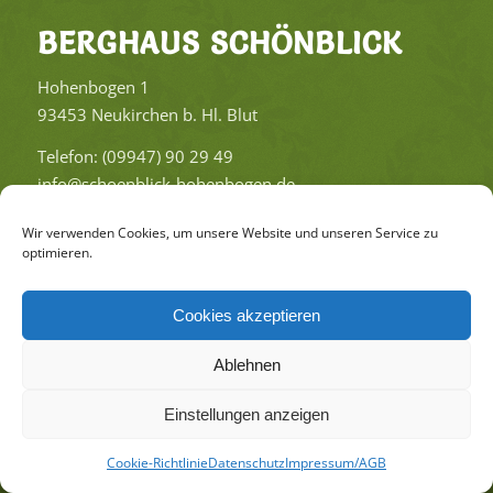
BERG­HAUS SCHÖN­BLICK
Ho­hen­bo­gen 1
93453 Neu­kir­chen b. Hl. Blut
Te­le­fon: (09947) 90 29 49
info@​schoenblick-​hohenbogen.​de
Wir verwenden Cookies, um unsere Website und unseren Service zu
optimieren.
Cookies akzeptieren
Ablehnen
Haus Schön­blick am Ho­hen­bo­gen
Einstellungen anzeigen
Im­pres­sum/AGB
Da­ten­schutz
Coo­kie-Richt­li­nie (EU)
Cookie-Richtlinie
Datenschutz
Impressum/AGB