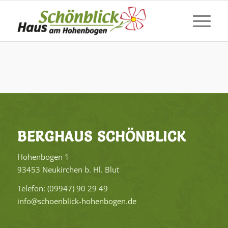
BERG­HAUS SCHÖN­BLICK
Ho­hen­bo­gen 1
93453 Neu­kir­chen b. Hl. Blut
Te­le­fon: (09947) 90 29 49
info@​schoenblick-​hohenbogen.​de